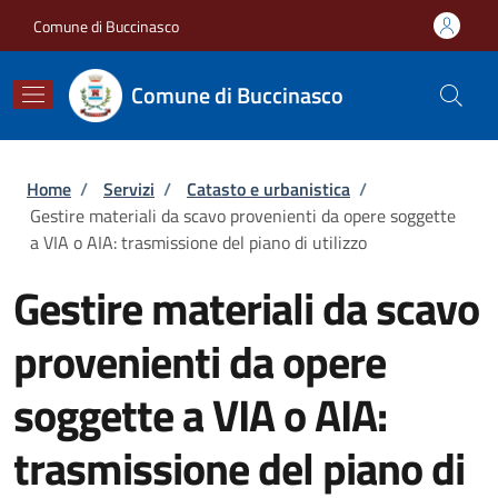
Salta al contenuto principale
Skip to footer content
Comune di Buccinasco
Comune di Buccinasco
Briciole di pane
Home
/
Servizi
/
Catasto e urbanistica
/
Gestire materiali da scavo provenienti da opere soggette
a VIA o AIA: trasmissione del piano di utilizzo
Gestire materiali da scavo
provenienti da opere
soggette a VIA o AIA:
trasmissione del piano di