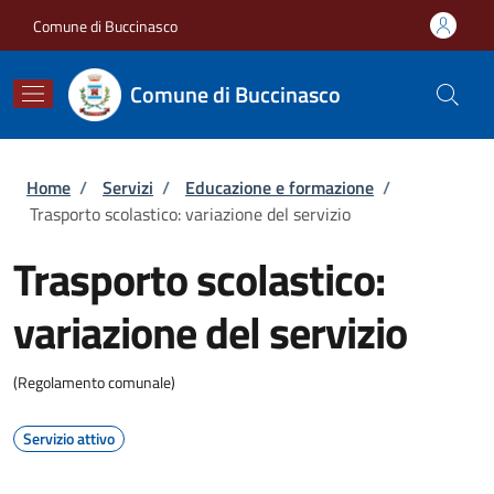
Salta al contenuto principale
Skip to footer content
Comune di Buccinasco
Comune di Buccinasco
Briciole di pane
Home
/
Servizi
/
Educazione e formazione
/
Trasporto scolastico: variazione del servizio
Trasporto scolastico:
variazione del servizio
(Regolamento comunale)
Servizio attivo