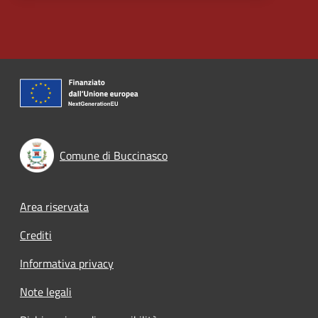
Comune di Buccinasco
Footer menu
Area riservata
Crediti
Informativa privacy
Note legali