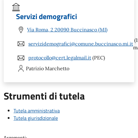
Servizi demografici
Via Roma, 2 20090 Buccinasco (MI)
(I
servizidemografici@comune.buccinasco.mi.it
ma
protocollo@cert.legalmail.it
(PEC)
Patrizio
Marchetto
Strumenti di tutela
Tutela amministrativa
Tutela giurisdizionale
Argomenti: