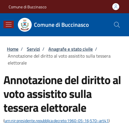
Salta al contenuto principale
Skip to footer content
Comune di Buccinasco
Comune di Buccinasco
Briciole di pane
Home
/
Servizi
/
Anagrafe e stato civile
/
Annotazione del diritto al voto assistito sulla tessera
elettorale
Annotazione del diritto al
voto assistito sulla
tessera elettorale
(
urn:nir:presidente.repubblica:decreto:1960-05-16;570~art41
)