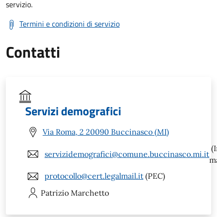
servizio.
Termini e condizioni di servizio
Contatti
Servizi demografici
Via Roma, 2 20090 Buccinasco (MI)
(I
servizidemografici@comune.buccinasco.mi.it
ma
protocollo@cert.legalmail.it
(PEC)
Patrizio
Marchetto