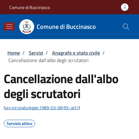
Salta al contenuto principale
Skip to footer content
Comune di Buccinasco
Comune di Buccinasco
Briciole di pane
Home
/
Servizi
/
Anagrafe e stato civile
/
Cancellazione dall'albo degli scrutatori
Cancellazione dall'albo
degli scrutatori
(
urn:nir:stato:legge:1989-03-08;95~art1
)
Servizio attivo