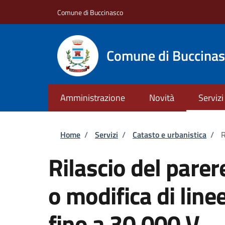
Salta al contenuto principale
Skip to footer content
Comune di Buccinasco
Comune di Buccina
Amministrazione
Novità
Servizi
Briciole di pane
Home
/
Servizi
/
Catasto e urbanistica
/
R
Rilascio del parer
o modifica di linee
fino a 30.000 V