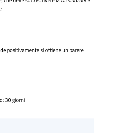
e, che deve sottoscrivere la
Dichiarazione
e
.
de positivamente si ottiene un parere
: 30 giorni