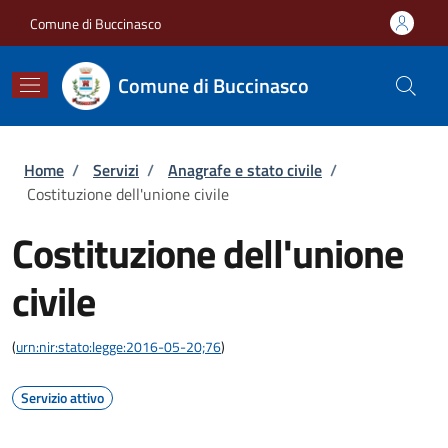
Salta al contenuto principale
Skip to footer content
Comune di Buccinasco
Comune di Buccinasco
Briciole di pane
Home
/
Servizi
/
Anagrafe e stato civile
/
Costituzione dell'unione civile
Costituzione dell'unione
civile
(
urn:nir:stato:legge:2016-05-20;76
)
Servizio attivo