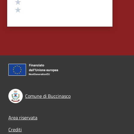
Valuta 2 stelle su 5
Valuta 1 stelle su 5
Comune di Buccinasco
Footer menu
Area riservata
Crediti