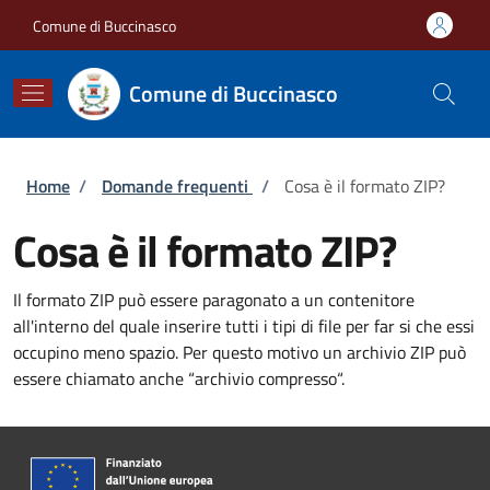
Salta al contenuto principale
Skip to footer content
Comune di Buccinasco
Comune di Buccinasco
Briciole di pane
Home
/
Domande frequenti
/
Cosa è il formato ZIP?
Cosa è il formato ZIP?
Il formato ZIP può essere paragonato a
un contenitore
all'interno del quale inserire tutti i tipi di file per far si che essi
occupino meno spazio. Per questo motivo un archivio ZIP può
essere chiamato anche “archivio compresso“.