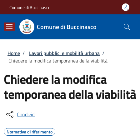
Salta al contenuto principale
Skip to footer content
Comune di Buccinasco
Comune di Buccinasco
Briciole di pane
Home
/
Lavori pubblici e mobilità urbana
/
Chiedere la modifica temporanea della viabilità
Chiedere la modifica
temporanea della viabilità
Condividi
Normativa di riferimento