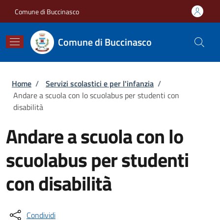
Salta al contenuto principale
Skip to footer content
Comune di Buccinasco
Comune di Buccinasco
Briciole di pane
Home
/
Servizi scolastici e per l'infanzia
/
Andare a scuola con lo scuolabus per studenti con
disabilità
Andare a scuola con lo
scuolabus per studenti
con disabilità
Condividi