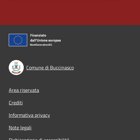
Comune di Buccinasco
Footer menu
Area riservata
Crediti
Informativa privacy
Note legali
Dichiarazione di accessibilità