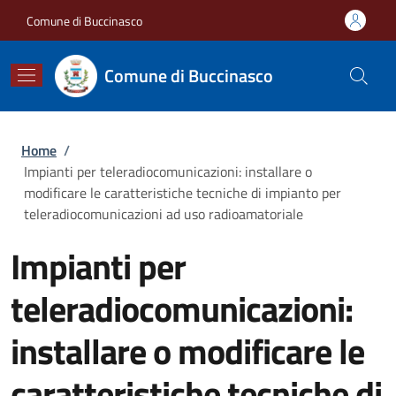
Salta al contenuto principale
Skip to footer content
Comune di Buccinasco
Comune di Buccinasco
Briciole di pane
Home
/
Impianti per teleradiocomunicazioni: installare o
modificare le caratteristiche tecniche di impianto per
teleradiocomunicazioni ad uso radioamatoriale
Impianti per
teleradiocomunicazioni:
installare o modificare le
caratteristiche tecniche di