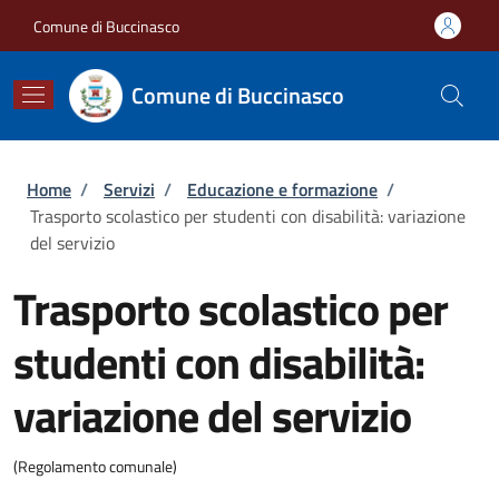
Salta al contenuto principale
Skip to footer content
Comune di Buccinasco
Comune di Buccinasco
Briciole di pane
Home
/
Servizi
/
Educazione e formazione
/
Trasporto scolastico per studenti con disabilità: variazione
del servizio
Trasporto scolastico per
studenti con disabilità:
variazione del servizio
(Regolamento comunale)