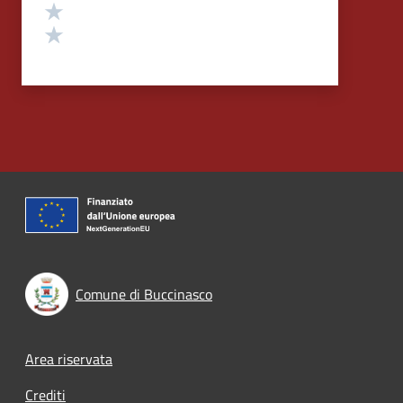
Valuta 2 stelle su 5
Valuta 1 stelle su 5
Comune di Buccinasco
Footer menu
Area riservata
Crediti