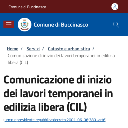
Salta al contenuto principale
Skip to footer content
Comune di Buccinasco
Comune di Buccinasco
Briciole di pane
Home
/
Servizi
/
Catasto e urbanistica
/
Comunicazione di inizio dei lavori temporanei in edilizia
libera (CIL)
Comunicazione di inizio
dei lavori temporanei in
edilizia libera (CIL)
(
urn:nir:presidente.repubblica:decreto:2001-06-06;380~art6
)